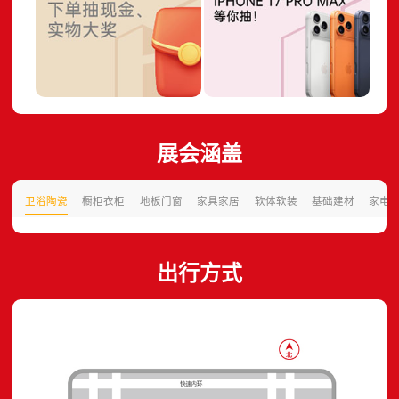
展会涵盖
卫浴陶瓷
橱柜衣柜
地板门窗
家具家居
软体软装
基础建材
家电
出行方式