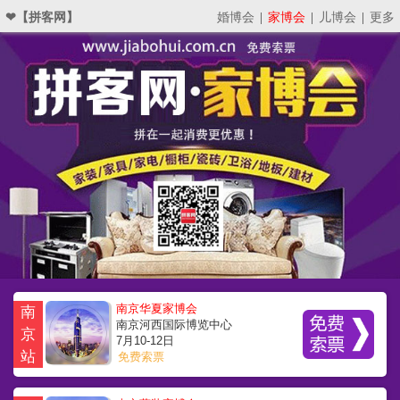
❤【拼客网】
婚博会
|
家博会
|
儿博会
|
更多
南京华夏家博会
南
南京河西国际博览中心
京
7月10-12日
站
免费索票