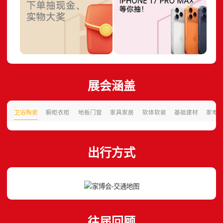
展会涵盖
卫浴陶瓷
橱柜衣柜
地板门窗
家具家居
软体软装
基础建材
家电
出行方式
往届回顾