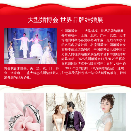
大型婚博会 世界品牌结婚展
中国婚博会 ——大型规模、世界品牌结婚展。
每年在杭州、上海、北京、广州、武汉、天津
等地同时举办春夏秋冬四季展，先后有30多个
的名品名店设计师、名流明星来中国婚博会发
布每季前沿结婚时尚，中国婚博会已成中国百
万新人向往的结婚采购品质平台和中国结婚时
尚风向标。2026杭州婚博会11月28-29日再次
在杭州国际博览中心隆重召开！届时，杭州婚
博会联合来自英、美、法、意、日、韩……3000个国内品牌、80万款结婚新品，送现
金、送家电……盛大特惠杭州结婚新人，让您享受高性价比一站式结婚采购服务、轻松
筹备您的品质婚礼。