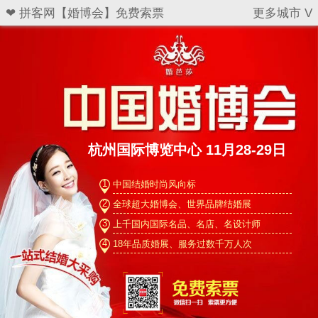
❤ 拼客网【婚博会】免费索票
更多城市 V
杭州国际博览中心 11月28-29日
1
中国结婚时尚风向标
2
全球超大婚博会、世界品牌结婚展
3
上千国内国际名品、名店、名设计师
4
18年品质婚展、服务过数千万人次