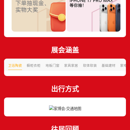
展会涵盖
卫浴陶瓷
橱柜衣柜
地板门窗
家具家居
软体软装
基础建材
家电
出行方式
往届回顾