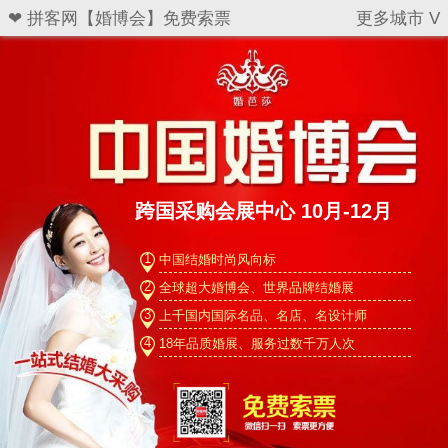
❤ 拼客网【婚博会】免费索票
更多城市 V
跨国采购会展中心 10月-12月
1
中国结婚时尚风向标
2
全球超大婚博会、世界品牌结婚展
3
上千国内国际名品、名店、名设计师
4
18年品质婚展、服务过数千万人次