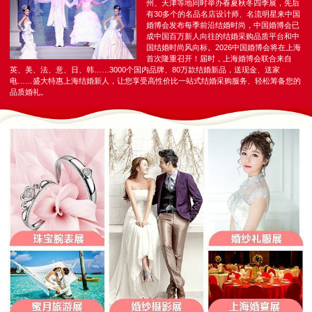
州、天津等地同时举办春夏秋冬四季展，先后
有30多个的名品名店设计师、名流明星来中国
婚博会发布每季前沿结婚时尚，中国婚博会已
成中国百万新人向往的结婚采购品质平台和中
国结婚时尚风向标。2026中国婚博会将在上海
首次隆重召开！届时，上海婚博会联合来自
英、美、法、意、日、韩……3000个国内品牌、80万款结婚新品，送现金、送家
电……盛大特惠上海结婚新人，让您享受高性价比一站式结婚采购服务、轻松筹备您的
品质婚礼。