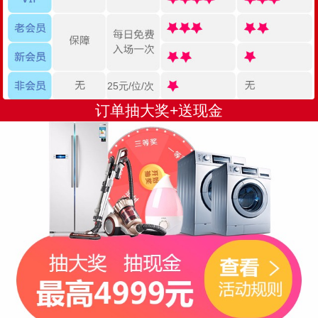
25元/位/次
订单抽大奖+送现金