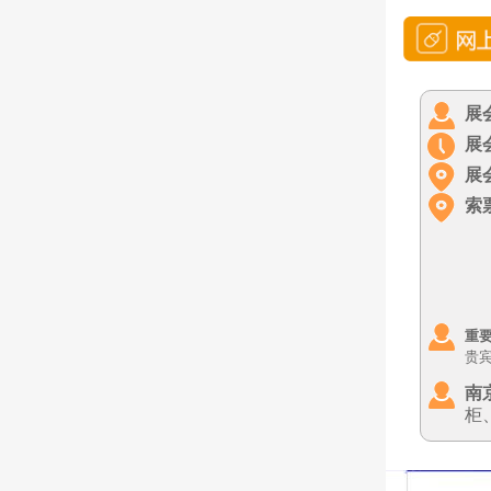
展
展
展
索
重
贵
南
柜