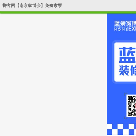
拼客网【南京家博会】免费索票
全国家博会-分站：
|
广州
|
上海
|
杭州
|
天津
|
武汉
|
北京
|
深圳
|