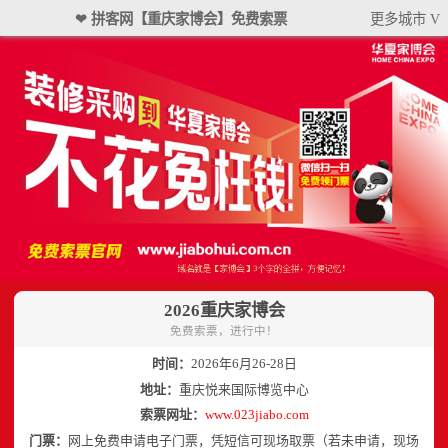
❤ 拼客网【重庆家博会】免费索票
更多城市 V
2026重庆家博会
免费索票，进行中！
时间：
2026年6月26-28日
地址：
重庆悦来国际博览中心
索票网址：
www.023jiabo.com
门票：
网上免费申请电子门票，凭短信可现场取票（若未申请，现场