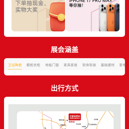
展会涵盖
卫浴陶瓷
橱柜衣柜
地板门窗
家具家居
软体软装
基础建材
家电
出行方式