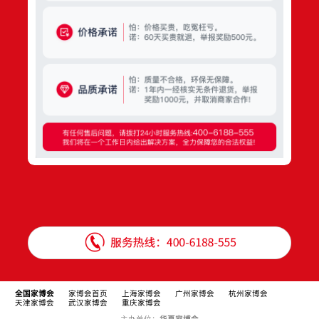
全国家博会
家博会首页
上海家博会
广州家博会
杭州家博会
天津家博会
武汉家博会
重庆家博会