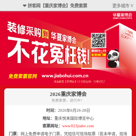
❤ 拼客网【重庆家博会】免费索票
更多城市 V
2026重庆家博会
免费索票，进行中！
时间：
2026年6月26-28日
地址：
重庆悦来国际博览中心
索票网址：
www.023jiabo.com
门票：
网上免费申请电子门票，凭短信可现场取票（若未申请，现场