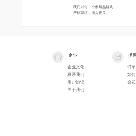
我们对每一个参展品牌均
严格审核，源头把关。
企业
指
企业文化
订单
联系我们
如何
用户协议
会员
关于我们