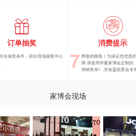
订单抽奖
消费提示
7
符合抽奖条件，前往现场抽奖中心
尊敬的顾客！为保证您优质
。
障,请使用华夏家博会定制的
用销售单》,并加盖组委会专
家博会现场