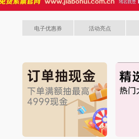
电子优惠券
活动亮点