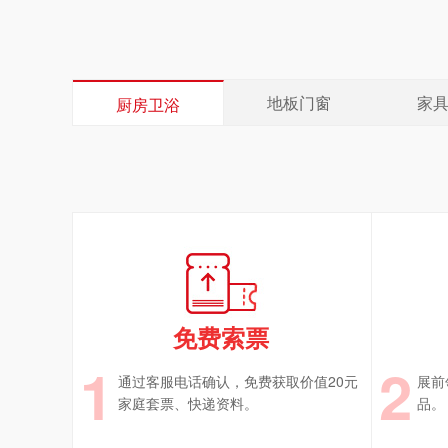
地板门窗
家
厨房卫浴
免费索票
1
2
通过客服电话确认，免费获取价值20元
展前
家庭套票、快递资料。
品。