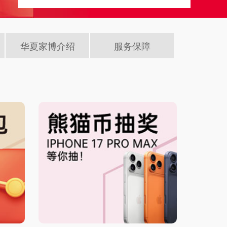
华夏家博介绍
服务保障