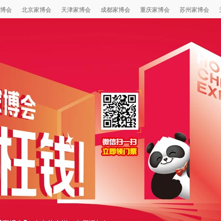
博会
北京家博会
天津家博会
成都家博会
重庆家博会
苏州家博会