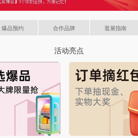
爆品预约
合作品牌
逛展指南
活动亮点