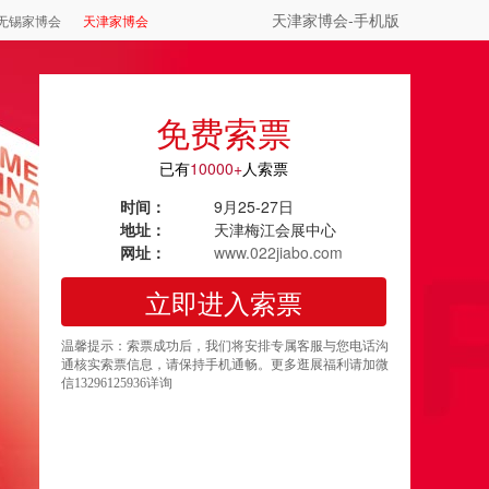
天津家博会-手机版
无锡家博会
天津家博会
免费索票
已有
10000+
人索票
时间：
9月25-27日
地址：
天津梅江会展中心
网址：
www.022jiabo.com
立即进入索票
温馨提示：索票成功后，我们将安排专属客服与您电话沟
通核实索票信息，请保持手机通畅。更多逛展福利请加微
信13296125936详询