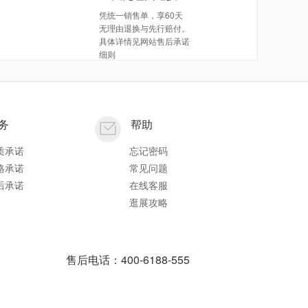
凭统一销售单，享60天
无理由退换与先行赔付。
具体详情见网站售后承诺
细则
务
帮助
质承诺
忘记密码
格承诺
常见问题
后承诺
在线客服
逛展攻略
售后电话：400-6188-555