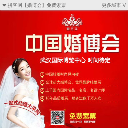
❤ 拼客网【婚博会】免费索票
更多城市 V
武汉国际博览中心 时间待定
1
中国结婚时尚风向标
2
全球超大婚博会、世界品牌结婚展
3
上千国内国际名品、名店、名设计师
4
18年品质婚展、服务过数千万人次