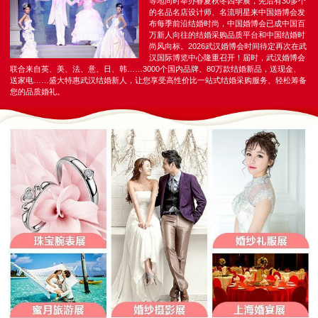
等地同时举办春夏秋冬四季展，先后有30多个
的名品名店设计师、名流明星来中国婚博会发
布每季前沿结婚时尚，中国婚博会已成中国百
万新人向往的结婚采购品质平台和中国结婚时
尚风向标。2026武汉婚博会时间待定再次在武
汉国际博览中心隆重召开！届时，武汉婚博会
联合来自英、美、法、意、日、韩……3000个国内品牌、80万款结婚新品，送现金、
送家电……盛大特惠武汉结婚新人，让您享受高性价比一站式结婚采购服务、轻松筹备
您的品质婚礼。