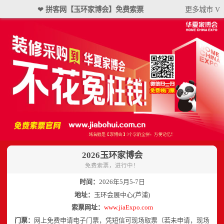
❤ 拼客网【玉环家博会】免费索票
更多城市 V
2026玉环家博会
免费索票，进行中！
时间：
2026年5月5-7日
地址：
玉环会展中心(芦浦)
索票网址：
www.jiaExpo.com
门票：
网上免费申请电子门票，凭短信可现场取票（若未申请，现场