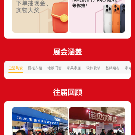
展会涵盖
卫浴陶瓷
橱柜衣柜
地板门窗
家具家居
软体软装
基础建材
家电
往届回顾