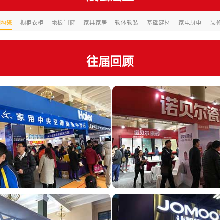
浴陶瓷
橱柜衣柜
地板门窗
家具家居
软体软装
基础建材
家电厨电
装
往届回顾