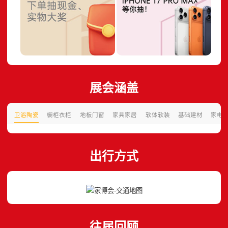
展会涵盖
卫浴陶瓷
橱柜衣柜
地板门窗
家具家居
软体软装
基础建材
家电
出行方式
往届回顾