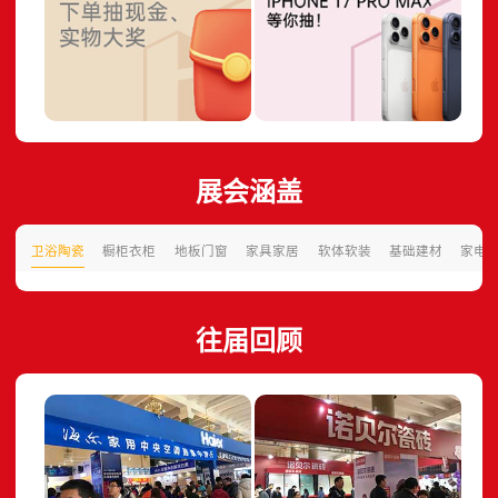
展会涵盖
卫浴陶瓷
橱柜衣柜
地板门窗
家具家居
软体软装
基础建材
家电
往届回顾