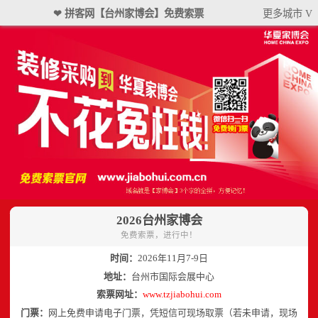
❤ 拼客网【台州家博会】免费索票
更多城市 V
2026台州家博会
免费索票，进行中！
时间：
2026年11月7-9日
地址：
台州市国际会展中心
索票网址：
www.tzjiabohui.com
门票：
网上免费申请电子门票，凭短信可现场取票（若未申请，现场