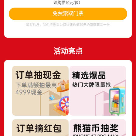
须购票10元/位）
免费索取门票
填写信息，我们将免费为您快递价值20元的家庭套票一份
活动亮点