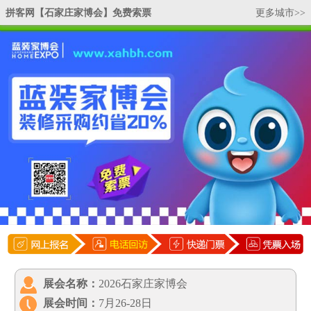
拼客网【石家庄家博会】免费索票
更多城市>>
活动详情
全国家博会-分站：
|
广州
|
上海
|
杭州
|
天津
|
武汉
|
北京
|
深圳
|
展会名称：
2026石家庄家博会
展会时间：
7月26-28日