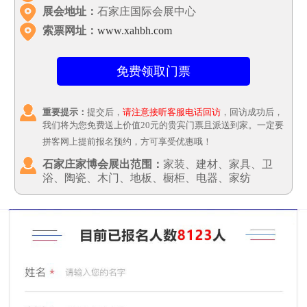
展会地址：
石家庄国际会展中心
索票网址：
www.xahbh.com
重要提示：
提交后，
请注意接听客服电话回访
，回访成功后，
我们将为您免费送上价值20元的贵宾门票且派送到家。一定要
拼客网上提前报名预约，方可享受优惠哦！
石家庄家博会展出范围：
家装、建材、家具、卫
浴、陶瓷、木门、地板、橱柜、电器、家纺