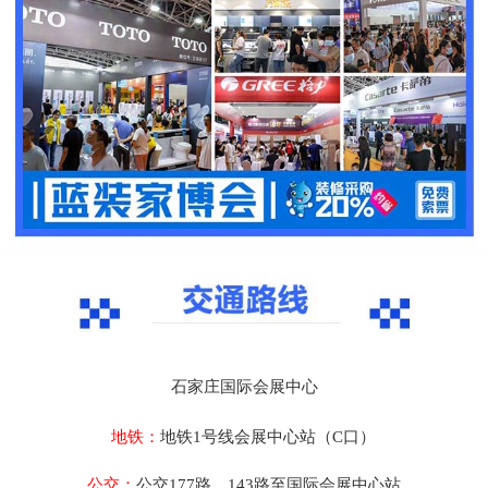
石家庄国际会展中心
地铁：
地铁1号线会展中心站（C口）
公交：
公交177路、143路至国际会展中心站