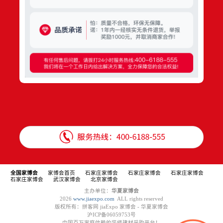
全国家博会
家博会首页
石家庄家博会
石家庄家博会
石家庄家博会
石家庄家博会
武汉家博会
北京家博会
主办单位：
华夏家博会
2026
www.jiaexpo.com
ALL rights reserved
版权所有：拼客网 jiaExpo 家博会 - 华夏家博会
沪ICP备06059753号
中国百万家庭信赖的装修建材采购平台！