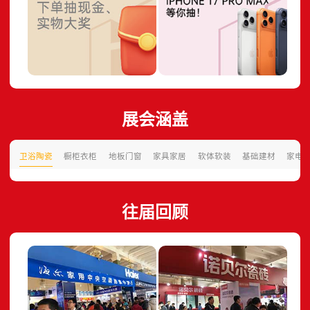
展会涵盖
卫浴陶瓷
橱柜衣柜
地板门窗
家具家居
软体软装
基础建材
家电
往届回顾