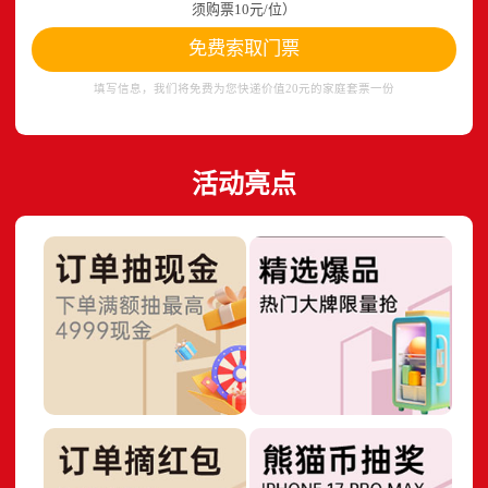
须购票10元/位）
免费索取门票
填写信息，我们将免费为您快递价值20元的家庭套票一份
活动亮点