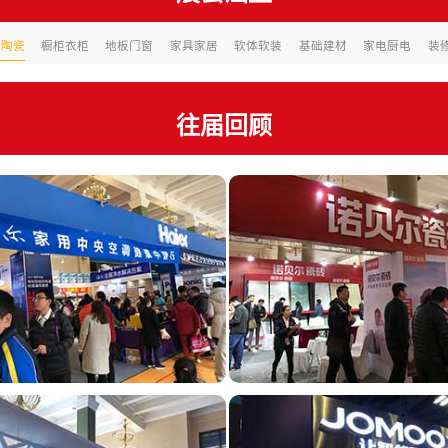
浴陶瓷
橱柜衣柜
地板门窗
家具家居
软体软装
基础建材
家电厨电
装
往届回顾