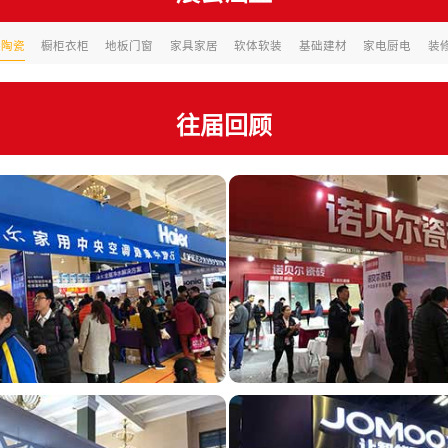
浴陶瓷
橱柜衣柜
地板门窗
家具家居
软体软装
基础建材
家电厨电
装
往届回顾