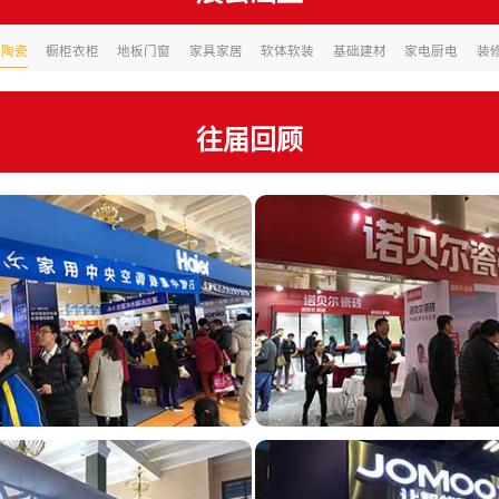
浴陶瓷
橱柜衣柜
地板门窗
家具家居
软体软装
基础建材
家电厨电
装
往届回顾