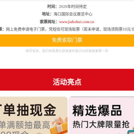
时间：
2026年时间待定
地址：
海口国际会议展览中心
索票网址：
www.jiabohui.com.cn
票：
网上免费申请电子门票，凭短信可现场取票（若未申请，现场须购票10元/
免费索取门票
填写信息，我们将免费为您快递价值20元的家庭套票一份
活动亮点