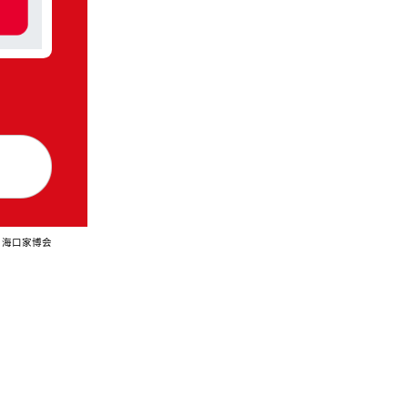
海口家博会