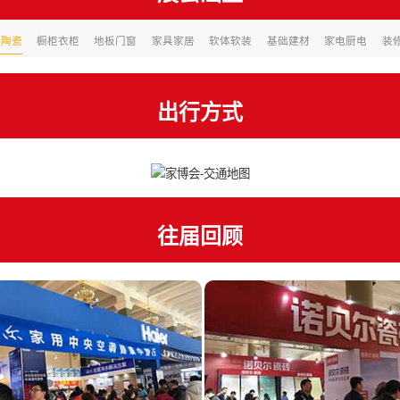
浴陶瓷
橱柜衣柜
地板门窗
家具家居
软体软装
基础建材
家电厨电
装
出行方式
往届回顾