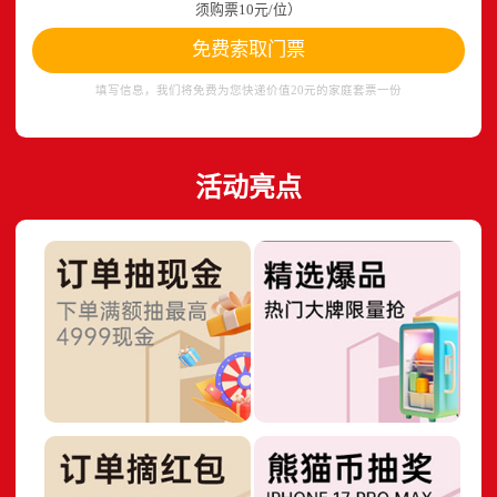
须购票10元/位）
免费索取门票
填写信息，我们将免费为您快递价值20元的家庭套票一份
活动亮点