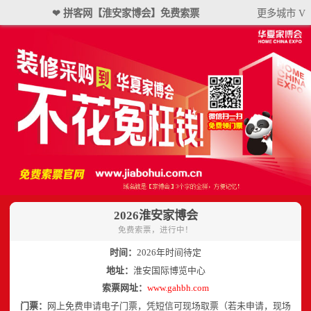
❤ 拼客网【淮安家博会】免费索票
更多城市 V
2026淮安家博会
免费索票，进行中！
时间：
2026年时间待定
地址：
淮安国际博览中心
索票网址：
www.gahbh.com
门票：
网上免费申请电子门票，凭短信可现场取票（若未申请，现场