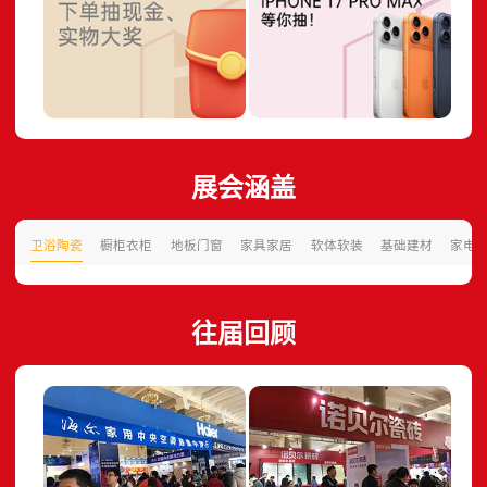
展会涵盖
卫浴陶瓷
橱柜衣柜
地板门窗
家具家居
软体软装
基础建材
家电
往届回顾