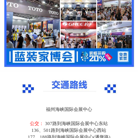
福州海峡国际会展中心
公交：
307路到海峡国际会展中心东站
136、501路到海峡国际会展中心西站
177、188路到海峡国际会展中心(潘墩路)