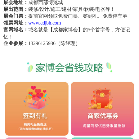
展会地址：
成都西部博览城
展出范围：
装修/设计/施工/建材/家具/软装/电器等！
展会门票：
提前官网领取免费门票、签到礼、免费停车券！
领票网址：
www.cdjbh.com
官网域名：
域名就是【成都家博会】的5个首字母，方便记
忆！
企业参展：
13296125936（陈经理）