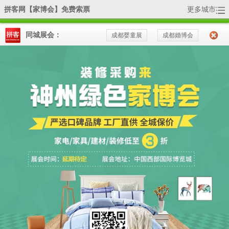
拼客网【家博会】免费索票
更多城市
活动详情
全国家博会-分站：
|
广州
|
成都
|
杭州
|
天津
|
武汉
|
北京
|
深圳
|
同城展会：
成都婴童展
成都婚博会