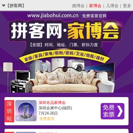
❤【拼客网】
婚博会
|
家博会
|
儿博会
|
更多
深圳名品家博会
深
深圳会展中心(福田)
圳
7月24-26日
站
免费索票