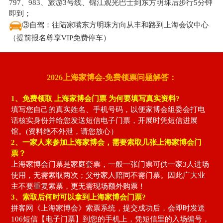
797、983、旅游3号线、锦江观光巴士到东方明珠后步行5分钟
即到；
③自驾：往陆家嘴东方明珠方向从丰和路到上海会议中心
（提前报名尊享VIP免费停车）
2026上海家博会-免费领票问题解答：
1、免费领取
上海家博会门票
为何要填写真实资料?
填写您自己的真实姓名、手机号码，以便家博会组委会打电
话核实身份并给您发送短信电子门票，开展时凭短信进展
馆。(资料绝不外泄，请您放心）
2、一家人来参加上海家博会，需要索取几张上海家博会门
票？
上海家博会门票是家庭套票，一般一张门票可供一家3人进场
使用，无需索取两次；父母家人陪同不需门票。因此广大业
主不要重复索票，更无需现场额外购票！
3、索取后何时可以拿到上海家博会门票?
拼客网《上海家博会》索票系统，提交成功后，会即时发送
106短信【电子门票】到您的手机上，凭短信里的入场编号，