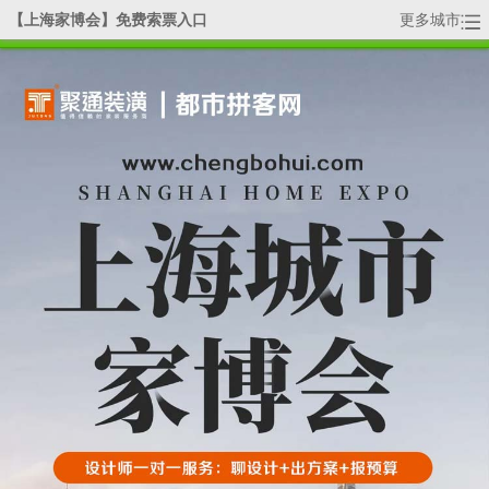
【上海家博会】免费索票入口
更多城市
活动详情
全国家博会-分站：
|
广州
|
上海
|
杭州
|
天津
|
武汉
|
北京
|
深圳
|