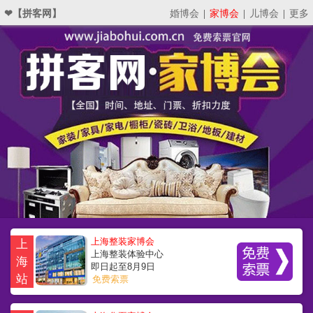
❤【拼客网】
婚博会
|
家博会
|
儿博会
|
更多
上海整装家博会
上
上海整装体验中心
海
即日起至8月9日
站
免费索票