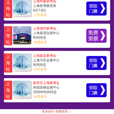
上海华夏家博会
上
上海世博展览馆
海
8月7-9日
站
立即索票
上海城市家博会
上
上海装潢交易中心
海
时间待定
站
免费索票
上海嘉定家博会
上
上海汽车会展中心
海
时间待定
站
立即索票
家芭莎上海家博会
上
跨国采购会展中心
海
2026年时间待定
站
免费索票
更多城市-免费索票↓↓↓