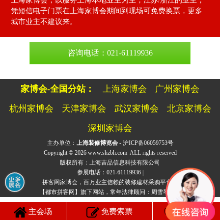
凭短信电子门票在上海家博会期间到现场可免费换票，更多
城市业主不建议来。
咨询电话：021-61119936
家博会-全国分站：
上海家博会
广州家博会
杭州家博会
天津家博会
武汉家博会
北京家博会
深圳家博会
主办单位：
上海装修博览会
- 沪ICP备06059753号
Copyright © 2026
www.shzbh.com
ALL rights reserved
版权所有：上海吉品信息科技有限公司
参展电话：021-61119936 |
拼客网家博会，百万业主信赖的装修建材采购平台！
【都市拼客网】旗下网站，常年法律顾问：周雪琴律师
主会场
免费索票
电话咨询