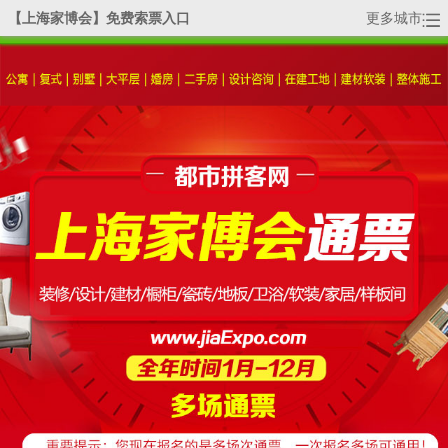
【上海家博会】免费索票入口
更多城市
活动详情
全国家博会-分站：
|
广州
|
上海
|
杭州
|
天津
|
武汉
|
北京
|
深圳
|