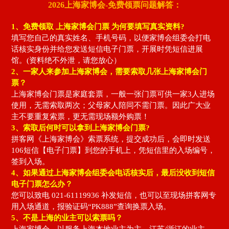
2026上海家博会-免费领票问题解答：
1、免费领取
上海家博会门票
为何要填写真实资料?
填写您自己的真实姓名、手机号码，以便家博会组委会打电
话核实身份并给您发送短信电子门票，开展时凭短信进展
馆。(资料绝不外泄，请您放心）
2、一家人来参加上海家博会，需要索取几张上海家博会门
票？
上海家博会门票是家庭套票，一般一张门票可供一家3人进场
使用，无需索取两次；父母家人陪同不需门票。因此广大业
主不要重复索票，更无需现场额外购票！
3、索取后何时可以拿到上海家博会门票?
拼客网《上海家博会》索票系统，提交成功后，会即时发送
106短信【电子门票】到您的手机上，凭短信里的入场编号，
签到入场。
4、如果通过上海家博会组委会电话核实后，最后没收到短信
电子门票怎么办？
您可以致电 021-61119936 补发短信，也可以至现场拼客网专
用入场通道，报验证码“PK888”查询换票入场。
5、不是上海的业主可以索票吗？
上海家博会，以服务上海本地业主为主，江苏/浙江的业主，